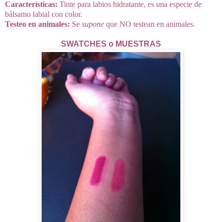
Características:
Tinte para labios hidratante, es una especie de
bálsamo labial con color.
Testeo en animales:
Se
supone
que NO testean en animales.
SWATCHES o MUESTRAS