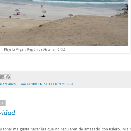
Playa La Virgen, Región de Atacama - CHILE
misceláneo
,
PLAYA LA VIRGEN
,
SELECCIÓN MUSICAL
12
avidad
personal me gusta hacer las que no requieren de amasado con uslero. Mis 