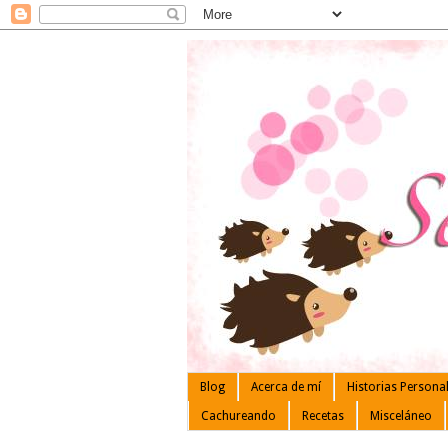
Blog
Acerca de mí
Historias Persona
Cachureando
Recetas
Misceláneo