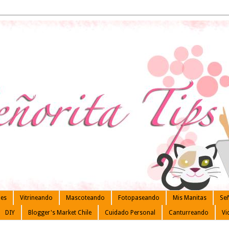
les
Vitrineando
Mascoteando
Fotopaseando
Mis Manitas
Señ
DIY
Blogger's Market Chile
Cuidado Personal
Canturreando
Vi