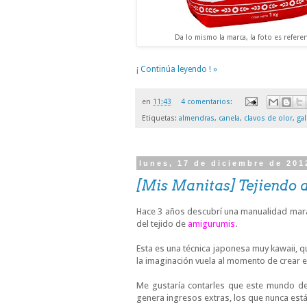
Da lo mismo la marca, la foto es referenc
¡ Continúa leyendo ! »
en
11:43
4 comentarios:
Etiquetas:
almendras
,
canela
,
clavos de olor
,
ga
lunes, 17 de diciembre de 201
[Mis Manitas] Tejiendo
Hace 3 años descubrí una manualidad marav
del tejido de
amigurumis
.
Esta es una técnica japonesa muy kawaii, q
la imaginación vuela al momento de crear 
Me gustaría contarles que este mundo d
genera ingresos extras, los que nunca están