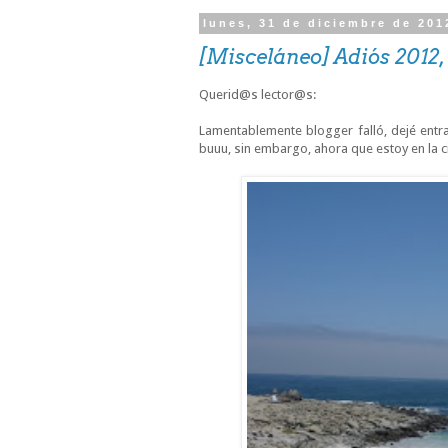
lunes, 31 de diciembre de 201
[Misceláneo] Adiós 2012,
Querid@s lector@s:
Lamentablemente blogger falló, dejé ent
buuu, sin embargo, ahora que estoy en la c