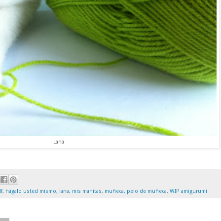
Lana
lf
,
hágalo usted mismo
,
lana
,
mis manitas
,
muñeca
,
pelo de muñeca
,
WIP amigurumi