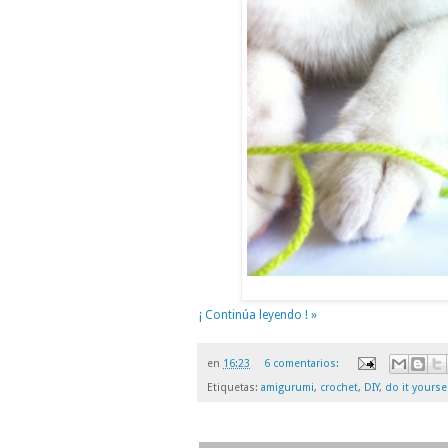
¡ Continúa leyendo ! »
en
16:23
6 comentarios:
Etiquetas:
amigurumi
,
crochet
,
DIY
,
do it yourse