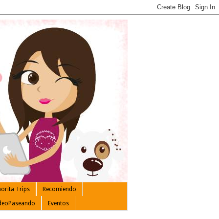
orita Trips
Recomiendo
deoPaseando
Eventos