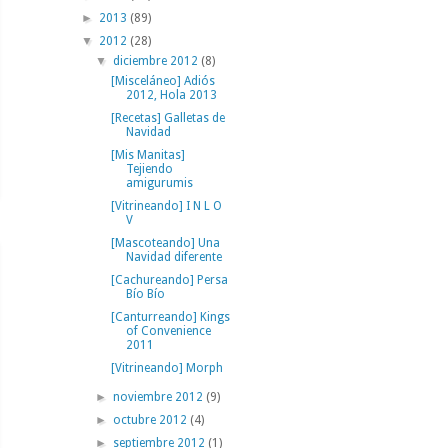
►
2013
(89)
▼
2012
(28)
▼
diciembre 2012
(8)
[Misceláneo] Adiós
2012, Hola 2013
[Recetas] Galletas de
Navidad
[Mis Manitas]
Tejiendo
amigurumis
[Vitrineando] I N L O
V
[Mascoteando] Una
Navidad diferente
[Cachureando] Persa
Bío Bío
[Canturreando] Kings
of Convenience
2011
[Vitrineando] Morph
►
noviembre 2012
(9)
►
octubre 2012
(4)
►
septiembre 2012
(1)