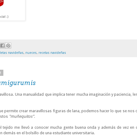
ial :)
lletas navideñas
,
nueces
,
recetas navideñas
2
 amigurumis
illosa. Una manualidad que implica tener mucha imaginación y paciencia, le
ue permite crear maravillosas figuras de lana, podemos hacer lo que se nos o
estos
"muñequitos".
el tejido me llevó a conocer mucha gente buena onda y además de vez en
 demás en el bolsillo de una estudiante universitaria.