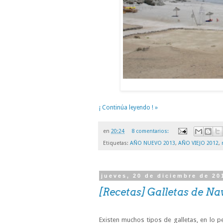
¡ Continúa leyendo ! »
en
20:24
8 comentarios:
Etiquetas:
AÑO NUEVO 2013
,
AÑO VIEJO 2012
,
jueves, 20 de diciembre de 20
[Recetas] Galletas de N
Existen muchos tipos de galletas, en lo 