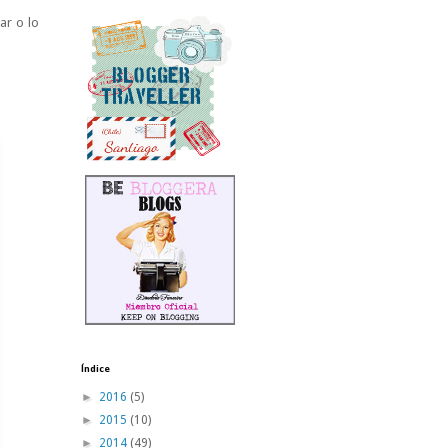
ar o lo
Índice
►
2016
(5)
►
2015
(10)
►
2014
(49)