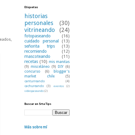
Etiquetas
historias
personales
(30)
vitrineando
(24)
fotopaseando
(16)
teados,
cuidado personal
(13)
señorita trips
(13)
recomiendo
(12)
mascoteando
(11)
recetas
(10)
mis manitas
(9)
misceláneo
(9)
DIY
(6)
concurso
(6)
blogger's
market chile
(5)
canturreando
(4)
cachureando
(3)
eventos
(2)
videopaseando
(2)
Buscar en Srta Tips
Más sobre mí