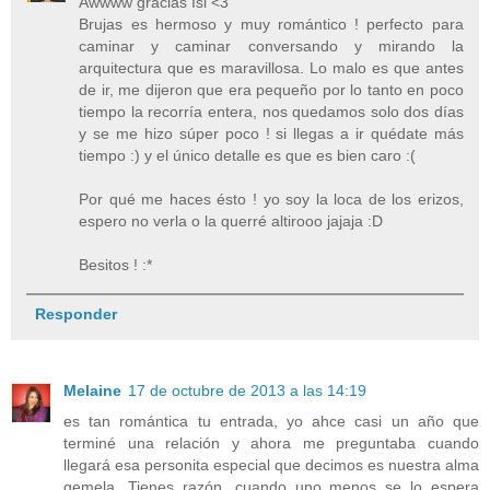
Awwww gracias Isi <3
Brujas es hermoso y muy romántico ! perfecto para
caminar y caminar conversando y mirando la
arquitectura que es maravillosa. Lo malo es que antes
de ir, me dijeron que era pequeño por lo tanto en poco
tiempo la recorría entera, nos quedamos solo dos días
y se me hizo súper poco ! si llegas a ir quédate más
tiempo :) y el único detalle es que es bien caro :(
Por qué me haces ésto ! yo soy la loca de los erizos,
espero no verla o la querré altirooo jajaja :D
Besitos ! :*
Responder
Melaine
17 de octubre de 2013 a las 14:19
es tan romántica tu entrada, yo ahce casi un año que
terminé una relación y ahora me preguntaba cuando
llegará esa personita especial que decimos es nuestra alma
gemela. Tienes razón, cuando uno menos se lo espera