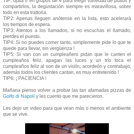
TIP: ojalá ir en grupos de 4 para elegir variedad de platos y
compartirlos, la degustación siempre es maravillosa, sobre
todo en esta trattoria.
TIP2: Apenas lleguen anótense en la lista, esto acelerará
los tiempos de espera.
TIP3: Atentos a los llamados, si no escuchas el llamado,
pierdes el puesto.
TIP4: Si no puedes comer tanto, simplemente pide lo que te
quede para llevar, sin vergüenza !
TIP5: Si van con un cumpleañero pidan que le canten el
cumpleaños feliz, apagan las luces y un trío toca el
cumpleaños feliz al son de un violín, acordeón y contrabajo,
además todos los clientes cantan, es muy entretenido !
TIP6: ¡ PACIENCIA !
Mañana pienso volver a probar las tan afamadas pizzas de
Golfo di Napoli
y les cuento que me parecieron.
Les dejo un video para que vean más o menos el ambiente
que se vive.