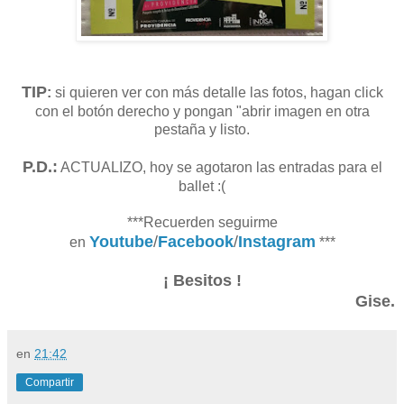
TIP
:
si quieren ver con más detalle las fotos, hagan click
con el botón derecho y pongan "abrir imagen en otra
pestaña y listo.
P.D.:
ACTUALIZO, hoy se agotaron las entradas para el
ballet :(
***Recuerden seguirme
Youtube
/
Facebook
/
Instagram
en
***
¡ Besitos !
Gise.
en
21:42
Compartir