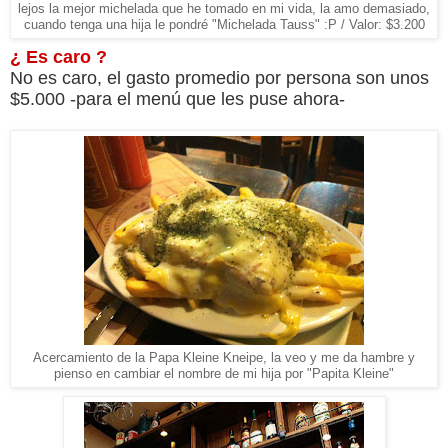
lejos la mejor michelada que he tomado en mi vida, la amo demasiado,
cuando tenga una hija le pondré "Michelada Tauss" :P / Valor: $3.200
¿ Es caro ?
No es caro, el gasto promedio por persona son unos
$5.000 -para el menú que les puse ahora-
Acercamiento de la Papa Kleine Kneipe, la veo y me da hambre y
pienso en cambiar el nombre de mi hija por "Papita Kleine"