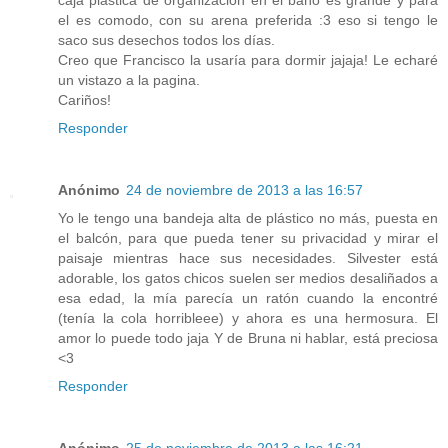
caja plastica de organización en el baño es grande y para
el es comodo, con su arena preferida :3 eso si tengo le
saco sus desechos todos los días.
Creo que Francisco la usaría para dormir jajaja! Le echaré
un vistazo a la pagina.
Cariños!
Responder
Anónimo
24 de noviembre de 2013 a las 16:57
Yo le tengo una bandeja alta de plástico no más, puesta en
el balcón, para que pueda tener su privacidad y mirar el
paisaje mientras hace sus necesidades. Silvester está
adorable, los gatos chicos suelen ser medios desaliñados a
esa edad, la mía parecía un ratón cuando la encontré
(tenía la cola horribleee) y ahora es una hermosura. El
amor lo puede todo jaja Y de Bruna ni hablar, está preciosa
<3
Responder