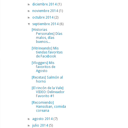
►
diciembre 2014
(1)
►
noviembre 2014
(1)
►
octubre 2014
(2)
▼
septiembre 2014
(6)
[Historias
Personales] Días
malos, días
buenos...
[Vitrineando] Mis
tiendas favoritas
de Facebook
[Vloggers] Mis
favoritos de
Agosto
[Recetas] Salmón al
horno
[El rincón de la Vale]
VIDEO: Delineador
Favorito #1
[Recomiendo]
Hansoban, comida
coreana
►
agosto 2014
(7)
►
julio 2014
(5)