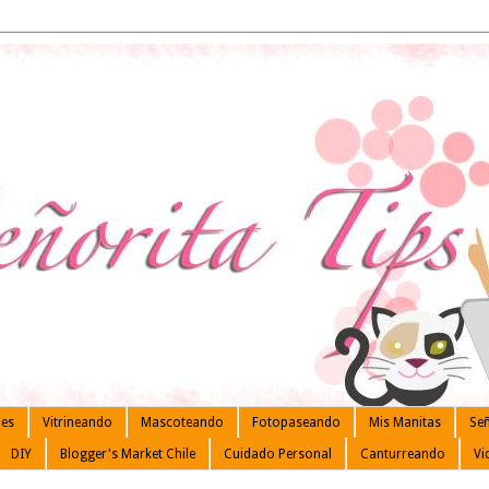
les
Vitrineando
Mascoteando
Fotopaseando
Mis Manitas
Señ
DIY
Blogger's Market Chile
Cuidado Personal
Canturreando
Vi