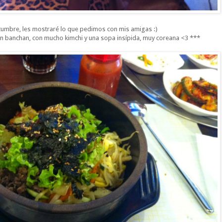
umbre, les mostraré lo que pedimos con mis amigas :)
en banchan, con mucho kimchi y una sopa insípida, muy coreana <3 ***