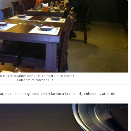
 ir a restaurantes donde es como ir a otro país <3
Comensales coreanos :D
r, es que es muy barato en relación a la calidad, ambiente y atención.