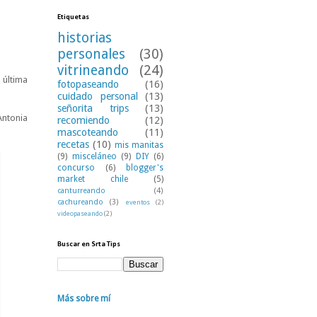
Etiquetas
historias
personales
(30)
vitrineando
(24)
 última
fotopaseando
(16)
cuidado personal
(13)
señorita trips
(13)
Antonia
recomiendo
(12)
mascoteando
(11)
recetas
(10)
mis manitas
(9)
misceláneo
(9)
DIY
(6)
concurso
(6)
blogger's
market chile
(5)
canturreando
(4)
cachureando
(3)
eventos
(2)
videopaseando
(2)
Buscar en Srta Tips
Más sobre mí