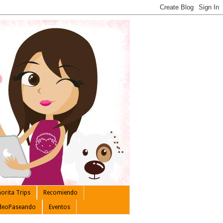
orita Trips
Recomiendo
deoPaseando
Eventos