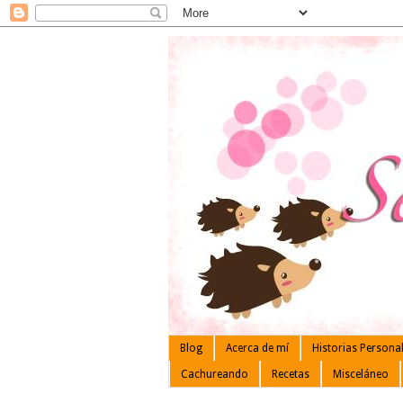
Blog
Acerca de mí
Historias Persona
Cachureando
Recetas
Misceláneo