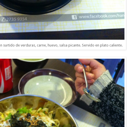
n surtido de verduras, carne, huevo, salsa picante. Servido en plato caliente.